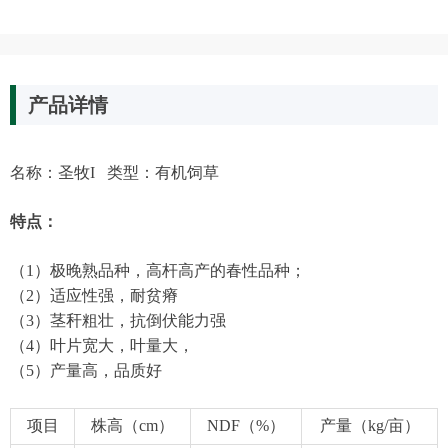
产品详情
名称：圣牧I 类型：有机饲草
特点：
（1）极晚熟品种，高杆高产的春性品种；
（2）适应性强，耐贫瘠
（3）茎秆粗壮，抗倒伏能力强
（4）叶片宽大，叶量大，
（5）产量高，品质好
项目
株高（cm）
NDF（%）
产量（kg/亩）