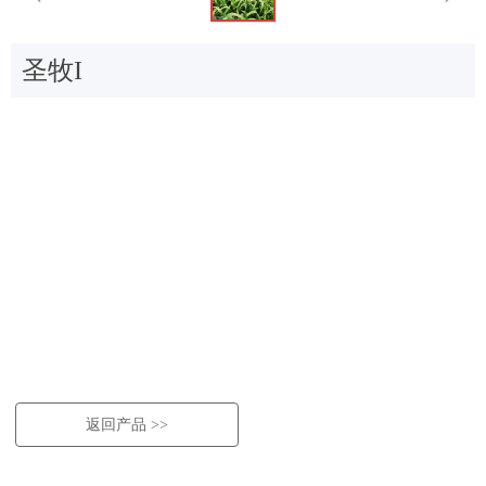
圣牧I
返回产品 >>