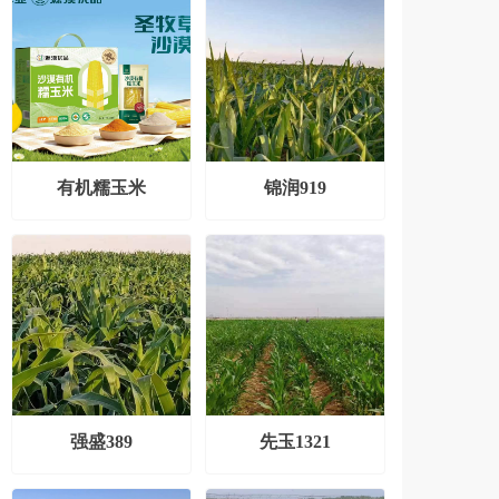
有机糯玉米
锦润919
强盛389
先玉1321