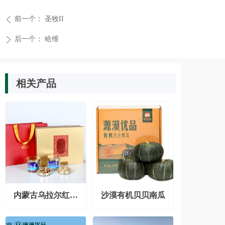
前一个：
圣牧II
ꄴ
后一个：
哈维
ꄲ
相关产品
内蒙古乌拉尔红皮
沙漠有机贝贝南瓜
甘草